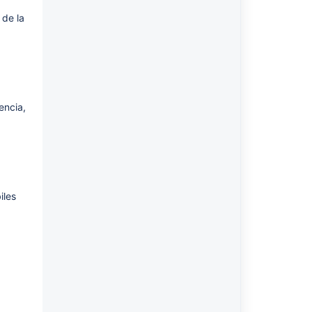
de la 
ncia, 
les 
 