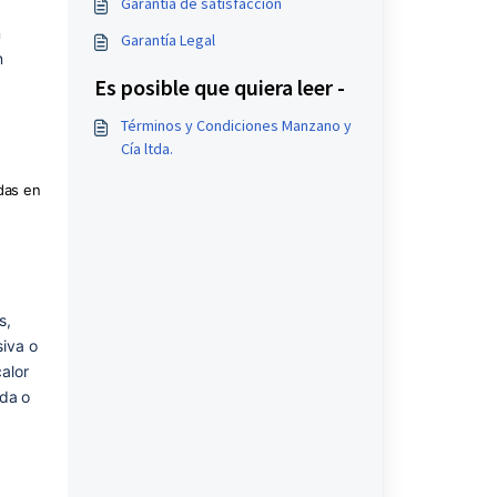
Garantía de satisfacción
n
Garantía Legal
n
Es posible que quiera leer -
Términos y Condiciones Manzano y
Cía ltda.
as en 
, 
va o 
lor 
da o 