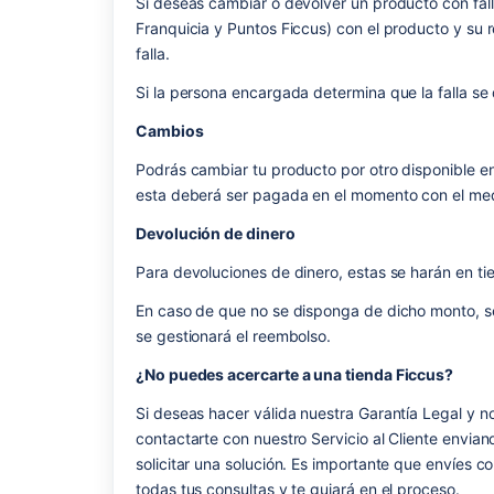
Si deseas cambiar o devolver un producto con falla
Franquicia y Puntos Ficcus) con el producto y su re
falla.
Si la persona encargada determina que la falla se
Cambios
Podrás cambiar tu producto por otro disponible en t
esta deberá ser pagada en el momento con el med
Devolución de dinero
Para devoluciones de dinero, estas se harán en tie
En caso de que no se disponga de dicho monto, se 
se gestionará el reembolso.
¿No puedes acercarte a una tienda Ficcus?
Si deseas hacer válida nuestra Garantía Legal y n
contactarte con nuestro Servicio al Cliente envian
solicitar una solución. Es importante que envíes c
todas tus consultas y te guiará en el proceso.