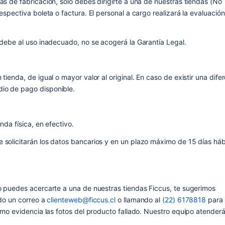
s de fabricación, solo debes dirigirte a una de nuestras tiendas (No 
spectiva boleta o factura. El personal a cargo realizará la evaluación 
 debe al uso inadecuado, no se acogerá la Garantía Legal.
ienda, de igual o mayor valor al original. En caso de existir una difere
io de pago disponible.
nda física, en efectivo.
solicitarán los datos bancarios y en un plazo máximo de 15 días hábi
o puedes acercarte a una de nuestras tiendas Ficcus, te sugerimos 
do un correo a 
clienteweb@ficcus.cl
 o llamando al 
(22) 6178818
 para 
omo evidencia las fotos del producto fallado. Nuestro equipo atenderá