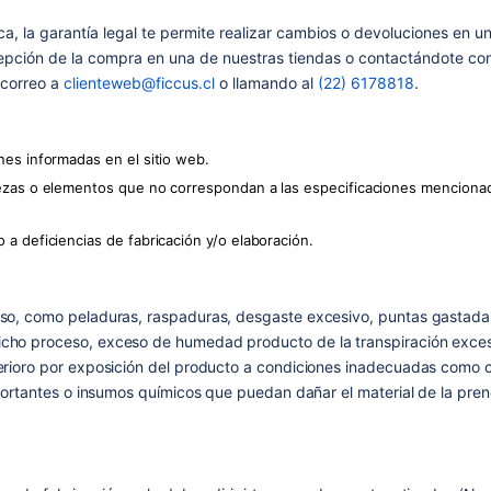
ca, la garantía legal te permite realizar cambios o devoluciones en u
epción de la compra en una de nuestras tiendas o contactándote co
 correo a
clienteweb@ficcus.cl
o llamando al
(22) 6178818
.
es informadas en el sitio web.
ezas o elementos que no correspondan a las especificaciones mencionad
a deficiencias de fabricación y/o elaboración.
uso, como peladuras, raspaduras, desgaste excesivo, puntas gastadas
icho proceso, exceso de humedad producto de la transpiración excesi
erioro por exposición del producto a condiciones inadecuadas como ca
 cortantes o insumos químicos que puedan dañar el material de la pren